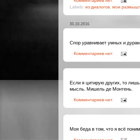
Комментариев нет:
Labels:
из диалогов
,
мои размыш
30.10.2016
Спор уравнивает умных и дурако
Комментариев нет:
Если я цитирую других, то лиш
мысль. Мишель де Монтень.
Комментариев нет:
Моя беда в том, что я всё пони