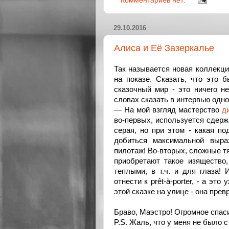
Комментариев нет:
29.10.2016
Алиса и Её Зазеркалье
Так называется новая коллек
на показе. Сказать, что это 
сказочный мир - это ничего н
словах сказать в интервью одн
— На мой взгляд мастерство
д
во-первых, используется сдерж
серая, но при этом - какая п
добиться максимальной выра
пилотаж! Во-вторых, сложные т
приобретают такое изящество,
теплыми, в т.ч. и для глаза!
отнести к prêt-à-porter, - а эт
этой сказке на улице - она прев
Браво, Маэстро! Огромное спас
P.S. Жаль, что у меня не было 