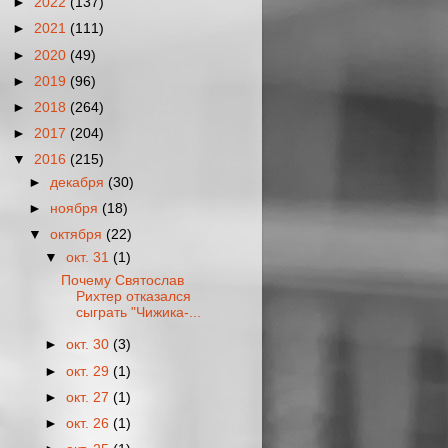
►
2022
(137)
►
2021
(111)
►
2020
(49)
►
2019
(96)
►
2018
(264)
►
2017
(204)
▼
2016
(215)
►
декабря
(30)
►
ноября
(18)
▼
октября
(22)
▼
окт. 31
(1)
Почему Святослав
Рихтер отказался
сыграть "Чижика-...
►
окт. 30
(3)
►
окт. 29
(1)
►
окт. 27
(1)
►
окт. 26
(1)