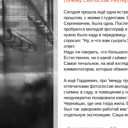
Почему Святослав Рихтер 
Сегодня прошла ещё одна встре
прошлом, с моими студентами. 
Сергеевичем, была одна. После 
пробрался молодой фотограф и 
нужно было кадр в передовицу.
спросил: "Ну, и что вам сыграть
ответ.
Надо ли говорить, что большег
Естественно, ни о какой съёмке
Самое печальное, на мой взгляд,
комментаторов, которые обвинят
А ещё Гордиевич, про "между пр
отпечатками фотосессии молод
съемка: в саду, в помещении у 
неоднократно позировала извес
Черновцах, где она тогда жила.
был так заворожён работай маст
отдельную экспозицию. Саша же,