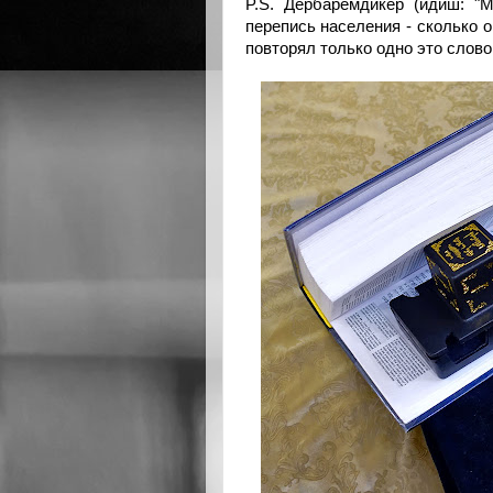
P.S. Дербаремдикер (идиш: "М
перепись населения - сколько он
повторял только одно это слово