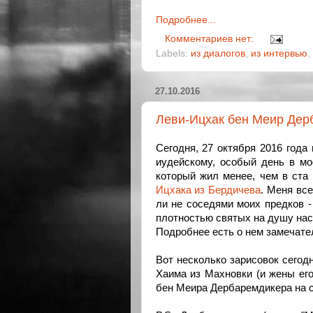
Подробнее...
Комментариев нет:
Labels:
из диалогов
,
из интервью
,
27.10.2016
Леви-Ицхак бен Меир Дер
Сегодня, 27 октября 2016 года
иудейскому, особый день в мо
который жил менее, чем в ста
Ицхака из Бердичева
. Меня вс
ли не соседями моих предков -
плотностью святых на душу нас
Подробнее есть о нем замечате
Вот несколько зарисовок сегод
Хаима из Махновки (и жены ег
бен Меира Дербаремдикера на 