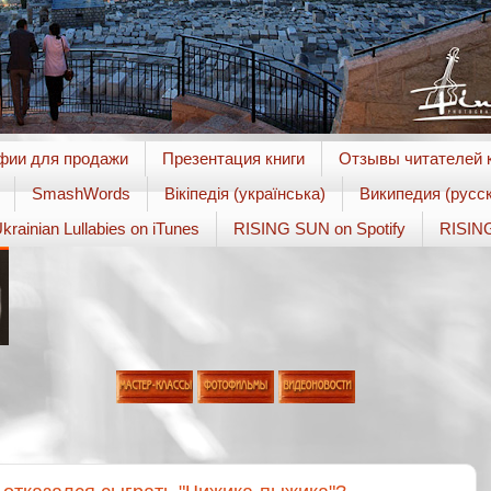
фии для продажи
Презентация книги
Отзывы читателей к
SmashWords
Вікіпедія (українська)
Википедия (русск
krainian Lullabies on iTunes
RISING SUN on Spotify
RISING