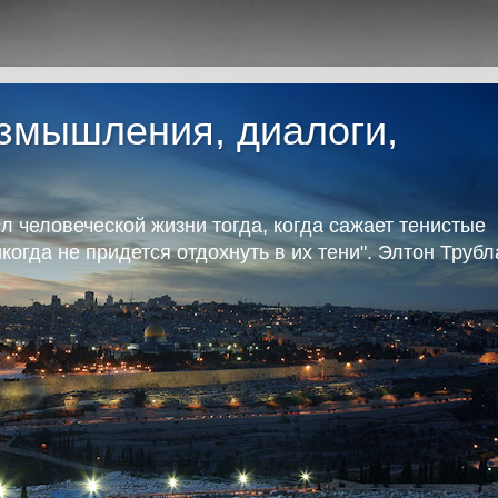
азмышления, диалоги,
л человеческой жизни тогда, когда сажает тенистые
икогда не придется отдохнуть в их тени". Элтон Труб