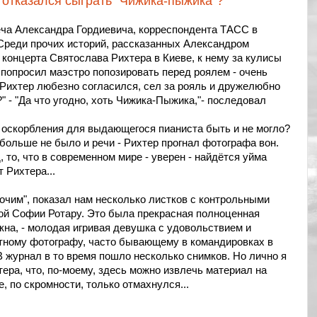
отказался сыграть "Чижика-пыжика"?
ча Александра Гордиевича, корреспондента ТАСС в
Среди прочих историй, рассказанных Александром
концерта Святослава Рихтера в Киеве, к нему за кулисы
попросил маэстро попозировать перед роялем - очень
 Рихтер любезно согласился, сел за рояль и дружелюбно
?" - "Да что угодно, хоть Чижика-Пыжика,"- последовал
о оскорбления для выдающегося пианиста быть и не могло?
 больше не было и речи - Рихтер прогнал фотографа вон.
 то, что в современном мире - уверен - найдётся уйма
 Рихтера...
очим", показал нам несколько листков с контрольными
ой Софии Ротару. Это была прекрасная полноценная
окна, - молодая игривая девушка с удовольствием и
тному фотографу, часто бывающему в командировках в
 В журнал в то время пошло несколько снимков. Но лично я
ера, что, по-моему, здесь можно извлечь материал на
 по скромности, только отмахнулся...