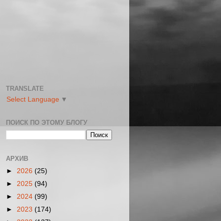
TRANSLATE
Select Language
▼
ПОИСК ПО ЭТОМУ БЛОГУ
АРХИВ
►
2026
(25)
►
2025
(94)
►
2024
(99)
►
2023
(174)