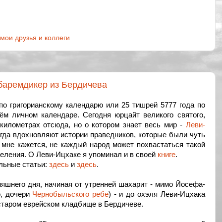
мои друзья и коллеги
баремдикер из Бердичева
 по григорианскому календарю или 25 тишрей 5777 года по
ём личном календаре. Сегодня юрцайт великого святого,
 километрах отсюда, но о котором знает весь мир -
Леви-
егда вдохновляют истории праведников, которые были чуть
 мне кажется, не каждый народ может похвастаться такой
еления. О Леви-Ицхаке я упоминал и в своей
книге
.
льные статьи:
здесь
и
здесь
.
няшнего дня, начиная от утренней шахарит - мимо Йосефа-
о, дочери
Чернобыльского ребе
) - и до охэля Леви-Ицхака
старом еврейском кладбище в Бердичеве.