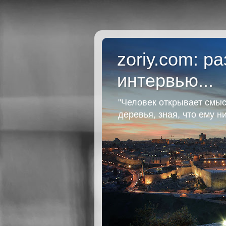
zoriy.com: р
интервью...
"Человек открывает смыс
деревья, зная, что ему н