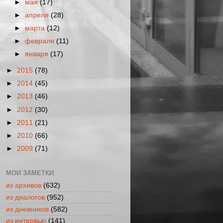
►
мая
(17)
►
апреля
(28)
►
марта
(12)
►
февраля
(11)
►
января
(17)
►
2015
(78)
►
2014
(45)
►
2013
(46)
►
2012
(30)
►
2011
(21)
►
2010
(66)
►
2009
(71)
МОИ ЗАМЕТКИ
из архивов
(632)
из диалогов
(952)
из дневников
(582)
из интервью
(141)