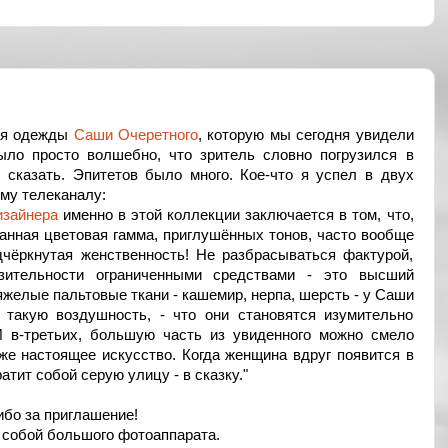
ция одежды
Саши Очеретного
, которую мы сегодня увидели
было просто волшебно, что зритель словно погрузился в
е сказать. Эпитетов было много. Кое-что я успел в двух
ому телеканалу:
изайнера
именно в этой коллекции заключается в том, что,
анная цветовая гамма, приглушённых тонов, часто вообще
одчёркнутая женственность! Не разбрасываться фактурой,
зительности ограниченными средствами - это высший
яжелые пальтовые ткани - кашемир, нерпа, шерсть - у Саши
 такую воздушность, - что они становятся изумительно
 И в-третьих, большую часть из увиденного можно смело
о уже настоящее искусство. Когда женщина вдруг появится в
ратит собой серую улицу - в сказку."
ибо за приглашение!
с собой большого фотоаппарата.