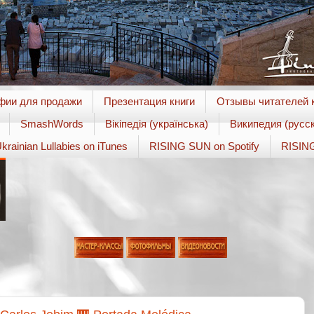
фии для продажи
Презентация книги
Отзывы читателей к
SmashWords
Вікіпедія (українська)
Википедия (русск
krainian Lullabies on iTunes
RISING SUN on Spotify
RISING