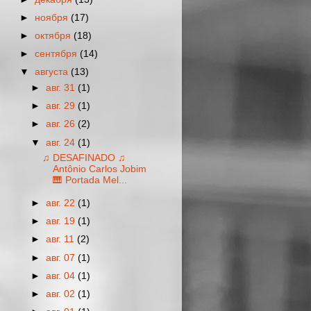
►
ноября
(17)
►
октября
(18)
►
сентября
(14)
▼
августа
(13)
►
авг. 31
(1)
►
авг. 29
(1)
►
авг. 26
(2)
▼
авг. 24
(1)
♫ DESAFINADO ♫
Antônio Carlos Jobim
🎹 Portada Mel...
►
авг. 22
(1)
►
авг. 19
(1)
►
авг. 11
(2)
►
авг. 07
(1)
►
авг. 04
(1)
►
авг. 02
(1)