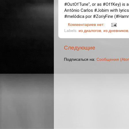
#OutOfTune
", or as
#OffKey
) is
Antônio Carlos
#Jobim
with lyrics
#melódica
por
#ZoriyFine
(
#Ham
Комментариев нет:
Labels:
из диалогов
,
из дневников
Следующие
Подписаться на:
Сообщения (Ato