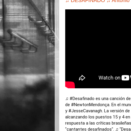
♫ DESAFINADO ♫ Antônio C
♫
#Desafinado
es una canción d
de
#NewtonMendonça
. En el mun
y
#JesseCavanagh
. La versión de
alcanzando los puestos 15 y 4 en 
respuesta a las críticas brasileñ
"cantantes desafinados". ♫ "Desaf