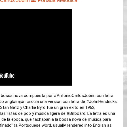
arlos Jobim 🎹 Portada Melódica
e bossa nova compuesta por
#AntonioCarlosJobim
con letra
do anglosajón circula una versión con letra de
#JohnHendricks
 Stan Getz y Charlie Byrd fue un gran éxito en 1962,
las listas de pop y música ligera de
#Billboard
. La letra es una
as de la época, que tachaban a la bossa nova de música para
inado" (a Portuguese word, usually rendered into English as