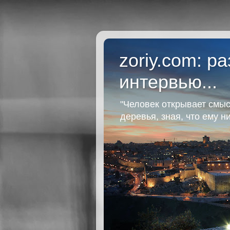
zoriy.com: р
интервью...
"Человек открывает смыс
деревья, зная, что ему н