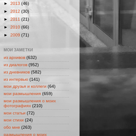
►
2013
(46)
►
2012
(30)
►
2011
(21)
►
2010
(66)
►
2009
(71)
МОИ ЗАМЕТКИ
из архивов
(632)
из диалогов
(952)
из дневников
(582)
из интервью
(141)
мои друзья и коллеги
(64)
мои размышления
(659)
мои размышления о моих
фотографиях
(210)
мои статьи
(72)
мои стихи
(24)
обо мне
(263)
размышления о моих