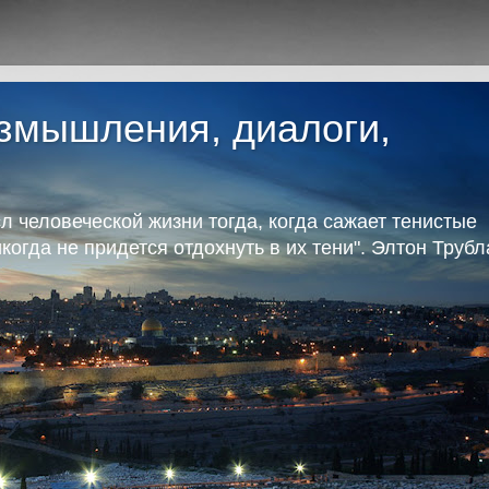
азмышления, диалоги,
л человеческой жизни тогда, когда сажает тенистые
икогда не придется отдохнуть в их тени". Элтон Труб