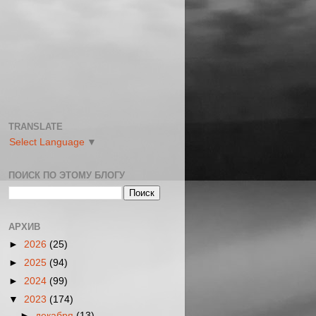
TRANSLATE
Select Language
▼
ПОИСК ПО ЭТОМУ БЛОГУ
АРХИВ
►
2026
(25)
►
2025
(94)
►
2024
(99)
▼
2023
(174)
►
декабря
(13)