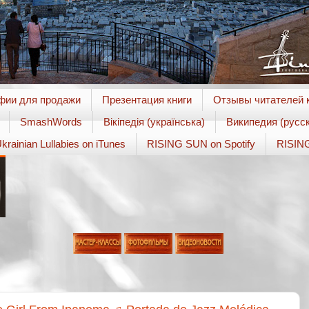
фии для продажи
Презентация книги
Отзывы читателей к
SmashWords
Вікіпедія (українська)
Википедия (русск
krainian Lullabies on iTunes
RISING SUN on Spotify
RISING