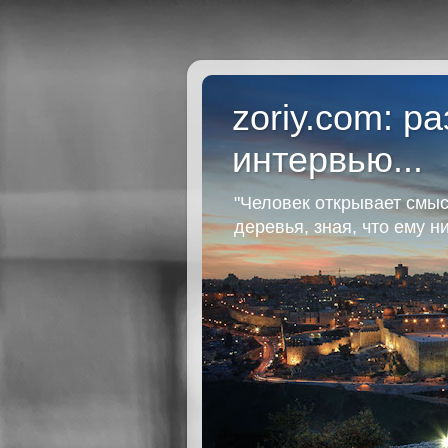
zoriy.com: р
интервью...
"Человек открывает смыс
деревья, зная, что ему н