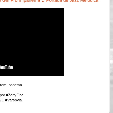
 Girl From Ipanema ♫ Portada de Jazz Melódica
From Ipanema
or #ZoriyFine
3, #Varsovia.