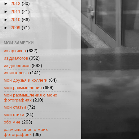
►
2012
(30)
►
2011
(21)
►
2010
(66)
►
2009
(71)
МОИ ЗАМЕТКИ
из архивов
(632)
из диалогов
(952)
из дневников
(582)
из интервью
(141)
мои друзья и коллеги
(64)
мои размышления
(659)
мои размышления о моих
фотографиях
(210)
мои статьи
(72)
мои стихи
(24)
обо мне
(263)
размышления о моих
фотографиях
(38)