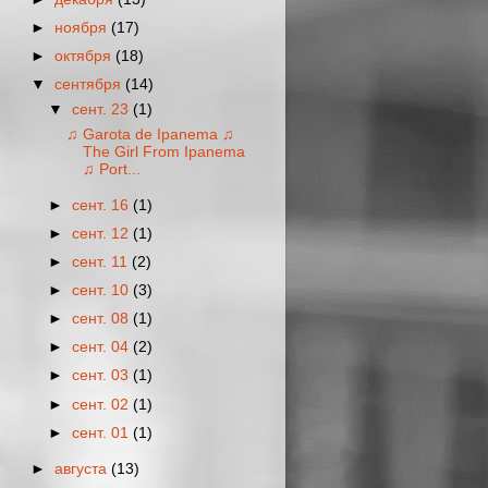
►
ноября
(17)
►
октября
(18)
▼
сентября
(14)
▼
сент. 23
(1)
♫ Garota de Ipanema ♫
The Girl From Ipanema
♫ Port...
►
сент. 16
(1)
►
сент. 12
(1)
►
сент. 11
(2)
►
сент. 10
(3)
►
сент. 08
(1)
►
сент. 04
(2)
►
сент. 03
(1)
►
сент. 02
(1)
►
сент. 01
(1)
►
августа
(13)