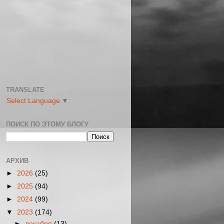
TRANSLATE
Select Language
▼
ПОИСК ПО ЭТОМУ БЛОГУ
АРХИВ
►
2026
(25)
►
2025
(94)
►
2024
(99)
▼
2023
(174)
►
декабря
(13)