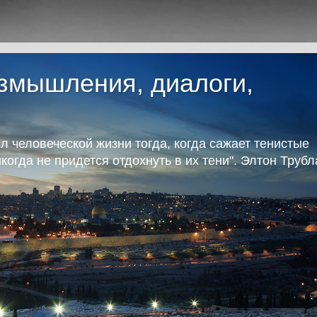
азмышления, диалоги,
л человеческой жизни тогда, когда сажает тенистые
икогда не придется отдохнуть в их тени". Элтон Труб