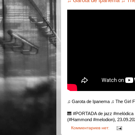
♫ Garota de Ipanema ♫ The
♫ Garota de Ipanema ♫ The Girl 
🎹 #PORTADA de jazz #melódica p
(#Hammond #melodion), 23.09.202
Комментариев нет: